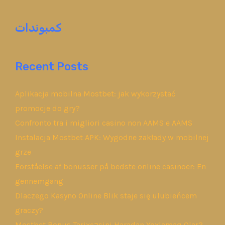
كمبوندات
Recent Posts
Aplikacja mobilna Mostbet: jak wykorzystać
promocje do gry?
Confronto tra i migliori casino non AAMS e AAMS
Instalacja Mostbet APK: Wygodne zakłady w mobilnej
grze
Forståelse af bonusser på bedste online casinoer: En
gennemgang
Dlaczego Kasyno Online Blik staje się ulubieńcem
graczy?
Mostbet Bonus Tarixçəsini Haradan Yoxlamaq Olar?