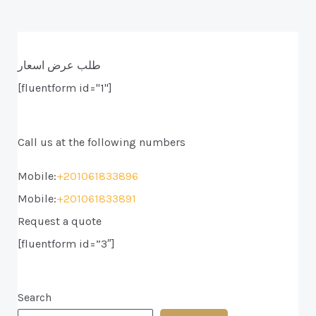
طلب عرض اسعار
[fluentform id="1"]
Call us at the following numbers
Mobile:
+201061833896
Mobile:
+201061833891
Request a quote
[fluentform id=”3″]
Search