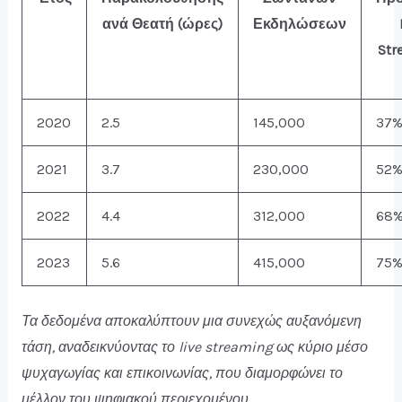
ανά Θεατή (ώρες)
Εκδηλώσεων
Str
2020
2.5
145,000
37
2021
3.7
230,000
52
2022
4.4
312,000
68
2023
5.6
415,000
75
Τα δεδομένα αποκαλύπτουν μια συνεχώς αυξανόμενη
τάση, αναδεικνύοντας το live streaming ως κύριο μέσο
ψυχαγωγίας και επικοινωνίας, που διαμορφώνει το
μέλλον του ψηφιακού περιεχομένου.