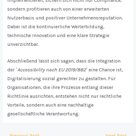
implementieren, sichern sich nicht nur Compliance,
sondern profitieren auch von einer erweiterten
Nutzerbasis und positiver Unternehmensreputation.
Dabei ist die kontinuierliche Weiterbildung,
technische Innovation und eine klare Strategie
unverzichtbar.
Abschließend lässt sich sagen, dass die Integration
der `
Accessibility nach EU 2019/882
` eine Chance ist,
Digitalisierung sozial gerechter zu gestalten. Für
Organisationen, die ihre Prozesse entlang dieser
Richtlinie ausrichten, entstehen nicht nur rechtliche
Vorteile, sondern auch eine nachhaltige
gesellschaftliche Verantwortung.
Post
←
Previous Post
Next Post
→