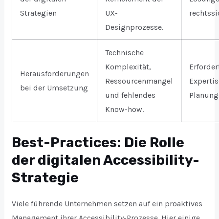
Strategien
UX-
rechtssi
Designprozesse.
Technische
Komplexität,
Erforder
Herausforderungen
Ressourcenmangel
Expertis
bei der Umsetzung
und fehlendes
Planung
Know-how.
Best-Practices: Die Rolle
der digitalen Accessibility-
Strategie
Viele führende Unternehmen setzen auf ein proaktives
Management ihrer Accessibility-Prozesse. Hier einige