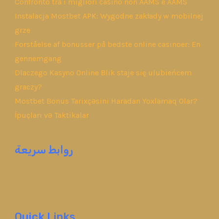
Confronto tra i migliori casino non AAMS e AAMS
Instalacja Mostbet APK: Wygodne zakłady w mobilnej
grze
Forståelse af bonusser på bedste online casinoer: En
gennemgang
Dlaczego Kasyno Online Blik staje się ulubieńcem
graczy?
Mostbet Bonus Tarixçəsini Haradan Yoxlamaq Olar?
İpuçları və Taktikalar
روابط سريعة
Quick Links