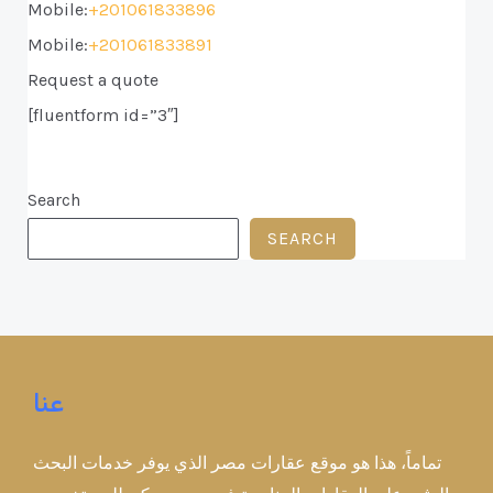
Mobile:
+201061833896
Mobile:
+201061833891
Request a quote
[fluentform id=”3″]
Search
SEARCH
عنا
تماماً، هذا هو موقع عقارات مصر الذي يوفر خدمات البحث