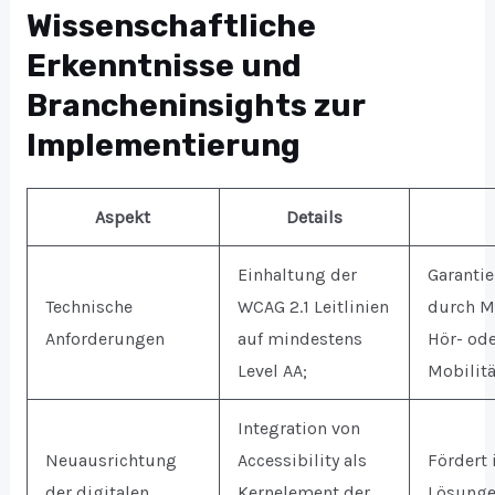
Wissenschaftliche
Erkenntnisse und
Brancheninsights zur
Implementierung
Aspekt
Details
Einhaltung der
Garantie
Technische
WCAG 2.1 Leitlinien
durch M
Anforderungen
auf mindestens
Hör- ode
Level AA;
Mobilit
Integration von
Neuausrichtung
Accessibility als
Fördert 
der digitalen
Kernelement der
Lösungen