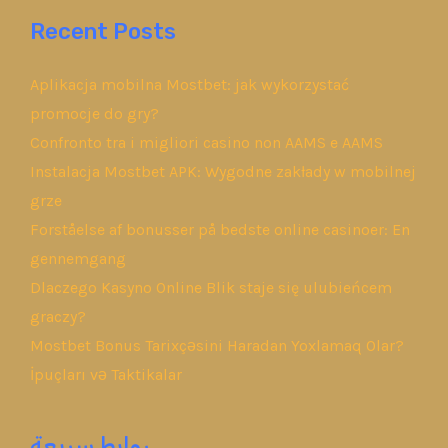
Recent Posts
Aplikacja mobilna Mostbet: jak wykorzystać
promocje do gry?
Confronto tra i migliori casino non AAMS e AAMS
Instalacja Mostbet APK: Wygodne zakłady w mobilnej
grze
Forståelse af bonusser på bedste online casinoer: En
gennemgang
Dlaczego Kasyno Online Blik staje się ulubieńcem
graczy?
Mostbet Bonus Tarixçəsini Haradan Yoxlamaq Olar?
İpuçları və Taktikalar
روابط سريعة