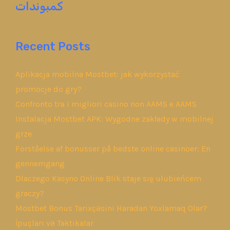
كمبوندات
Recent Posts
Aplikacja mobilna Mostbet: jak wykorzystać
promocje do gry?
Confronto tra i migliori casino non AAMS e AAMS
Instalacja Mostbet APK: Wygodne zakłady w mobilnej
grze
Forståelse af bonusser på bedste online casinoer: En
gennemgang
Dlaczego Kasyno Online Blik staje się ulubieńcem
graczy?
Mostbet Bonus Tarixçəsini Haradan Yoxlamaq Olar?
İpuçları və Taktikalar