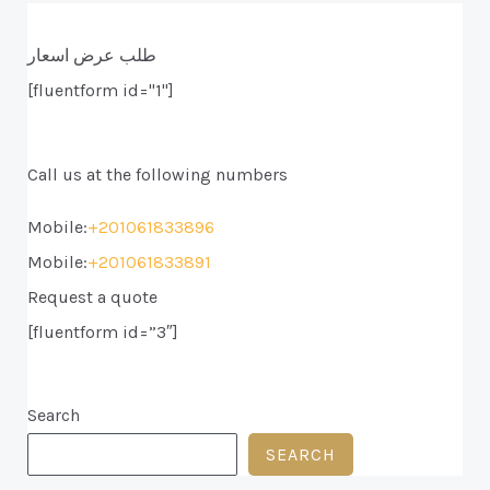
طلب عرض اسعار
[fluentform id="1"]
Call us at the following numbers
Mobile:
+201061833896
Mobile:
+201061833891
Request a quote
[fluentform id=”3″]
Search
SEARCH