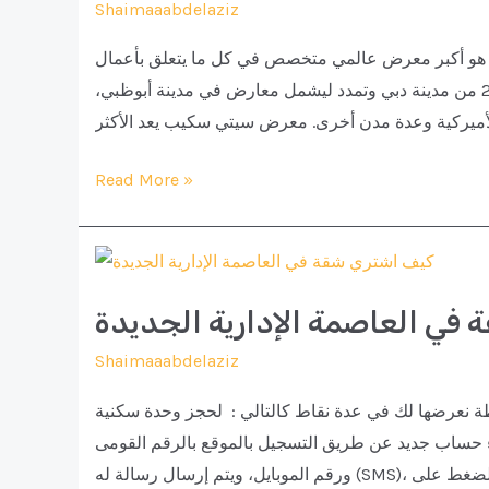
Shaimaaabdelaziz
ادارية سيتي سكيب هو أكبر معرض عالمي متخصص في كل ما يتعلق بأعمال
العقارات ويقام سنويا في العديد من المدن المهمة، انطلق عام 2002 من مدينة دبي وتمدد ليشمل معارض في مدينة أبوظبي،
 الأميركية وعدة مدن أخرى. معرض سيتي سكيب يعد الأكثر
افضل
Read More »
عروض
سيتي
سكيب
2021
في العاصمة الإدارية الجديدة
العاصمة
Shaimaaabdelaziz
الادارية
 نعرضها لك في عدة نقاط كالتالي : لحجز وحدة سكنية
اء حساب جديد عن طريق التسجيل بالموقع بالرقم القومى
قع عند الضغط على