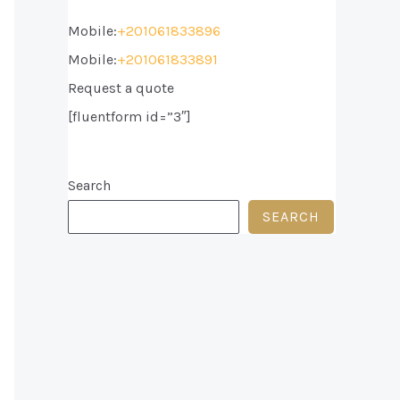
Mobile:
+201061833896
Mobile:
+201061833891
Request a quote
[fluentform id=”3″]
Search
SEARCH