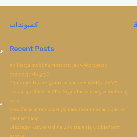
كمبوندات
Recent Posts
وا
Aplikacja mobilna Mostbet: jak wykorzystać
promocje do gry?
Confronto tra i migliori casino non AAMS e AAMS
Instalacja Mostbet APK: Wygodne zakłady w mobilnej
grze
مب
Forståelse af bonusser på bedste online casinoer: En
gennemgang
Dlaczego Kasyno Online Blik staje się ulubieńcem
graczy?