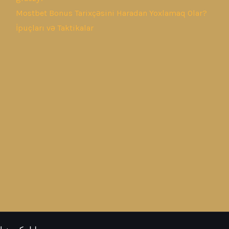
Mostbet Bonus Tarixçəsini Haradan Yoxlamaq Olar?
İpuçları və Taktikalar