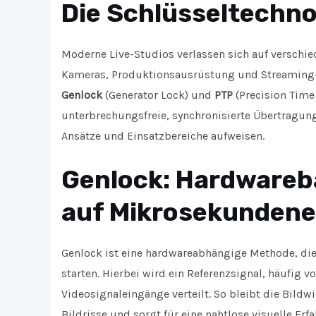
Die Schlüsseltechno
Moderne Live-Studios verlassen sich auf verschi
Kameras, Produktionsausrüstung und Streaming-S
Genlock
(Generator Lock) und
PTP
(Precision Time
unterbrechungsfreie, synchronisierte Übertragun
Ansätze und Einsatzbereiche aufweisen.
Genlock: Hardwareb
auf Mikrosekunden
Genlock ist eine hardwareabhängige Methode, die 
starten. Hierbei wird ein Referenzsignal, häufig 
Videosignaleingänge verteilt. So bleibt die Bildw
Bildrisse und sorgt für eine nahtlose visuelle Erf