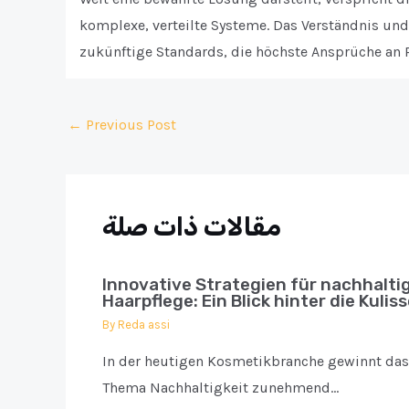
komplexe, verteilte Systeme. Das Verständnis un
zukünftige Standards, die höchste Ansprüche an 
Post
←
Previous Post
navigation
مقالات ذات صلة
Innovative Strategien für nachhalti
Haarpflege: Ein Blick hinter die Kulis
By
Reda assi
In der heutigen Kosmetikbranche gewinnt das
Thema Nachhaltigkeit zunehmend…