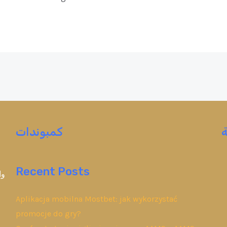
كمبوندات
Recent Posts
وا
Aplikacja mobilna Mostbet: jak wykorzystać
promocje do gry?