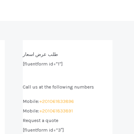
طلب عرض اسعار
[fluentform id="1"]
Call us at the following numbers
Mobile:
+201061833896
Mobile:
+201061833891
Request a quote
[fluentform id=”3″]