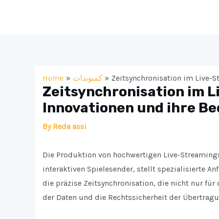
Skip
to
content
Home
كمبوندات
Zeitsynchronisation im Live-S
Zeitsynchronisation im L
Innovationen und ihre B
By
Reda assi
Die Produktion von hochwertigen Live-Streamings
interaktiven Spielesender, stellt spezialisierte An
die präzise Zeitsynchronisation, die nicht nur für 
der Daten und die Rechtssicherheit der Übertragu