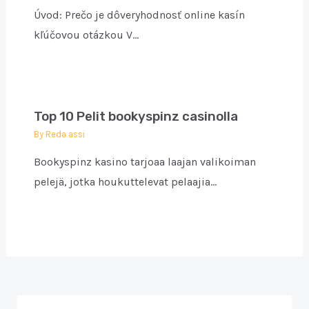
Úvod: Prečo je dôveryhodnosť online kasín
kľúčovou otázkou V…
Top 10 Pelit bookyspinz casinolla
By
Reda assi
Bookyspinz kasino tarjoaa laajan valikoiman
pelejä, jotka houkuttelevat pelaajia…