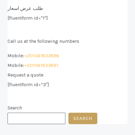
طلب عرض اسعار
[fluentform id="1"]
Call us at the following numbers
Mobile:
+201061833896
Mobile:
+201061833891
Request a quote
[fluentform id=”3″]
Search
SEARCH