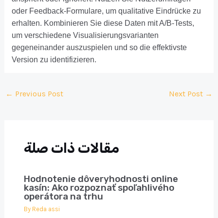
oder Feedback-Formulare, um qualitative Eindrücke zu
erhalten. Kombinieren Sie diese Daten mit A/B-Tests,
um verschiedene Visualisierungsvarianten
gegeneinander auszuspielen und so die effektivste
Version zu identifizieren.
Post
←
Previous Post
Next Post
→
navigation
مقالات ذات صلة
Hodnotenie dôveryhodnosti online
kasín: Ako rozpoznať spoľahlivého
operátora na trhu
By
Reda assi