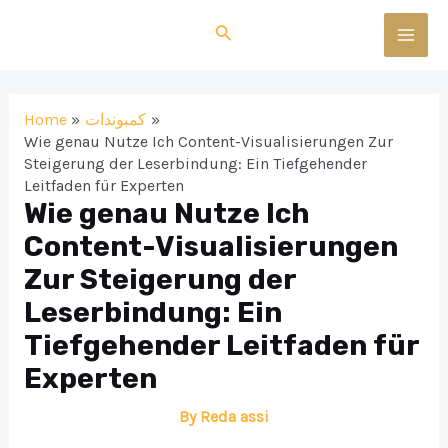
Skip
Search
to
MAI
content
MEN
Home
كمبوندات
Wie genau Nutze Ich Content-Visualisierungen Zur
Steigerung der Leserbindung: Ein Tiefgehender
Leitfaden für Experten
Wie genau Nutze Ich
Content-Visualisierungen
Zur Steigerung der
Leserbindung: Ein
Tiefgehender Leitfaden für
Experten
By
Reda assi