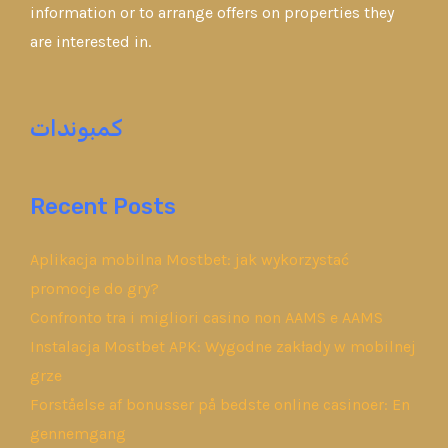
information or to arrange offers on properties they
are interested in.
كمبوندات
Recent Posts
Aplikacja mobilna Mostbet: jak wykorzystać
promocje do gry?
Confronto tra i migliori casino non AAMS e AAMS
Instalacja Mostbet APK: Wygodne zakłady w mobilnej
grze
Forståelse af bonusser på bedste online casinoer: En
gennemgang