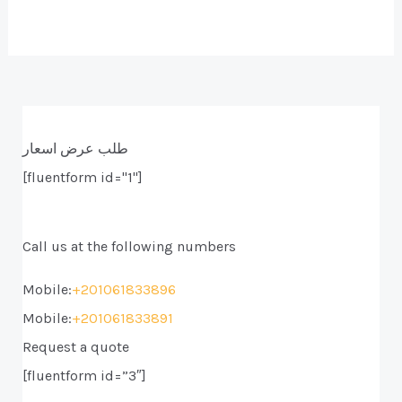
طلب عرض اسعار
[fluentform id="1"]
Call us at the following numbers
Mobile:
+201061833896
Mobile:
+201061833891
Request a quote
[fluentform id=”3″]