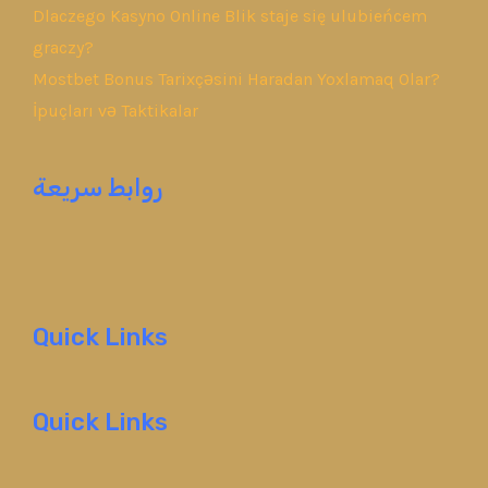
Dlaczego Kasyno Online Blik staje się ulubieńcem
graczy?
Mostbet Bonus Tarixçəsini Haradan Yoxlamaq Olar?
İpuçları və Taktikalar
روابط سريعة
Quick Links
Quick Links