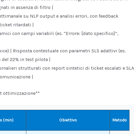
ati in assenza di filtro |
ettimanale su NLP output e analisi errori, con feedback
cket ritardati |
mici con campi variabili (es. “Errore: [dato specifico]”,
ice) | Risposta contestuale con parametri SLS adattivi (es.
 del 22% in test pilota |
nalieri strutturati con report sintetici di ticket escalati e SLA
 comunicazione |
st ottimizzazione**
o (min)
Obiettivo
Metodo