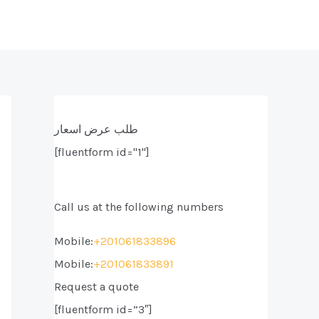
طلب عرض اسعار
[fluentform id="1"]
Call us at the following numbers
Mobile:
+201061833896
Mobile:
+201061833891
Request a quote
[fluentform id=”3″]