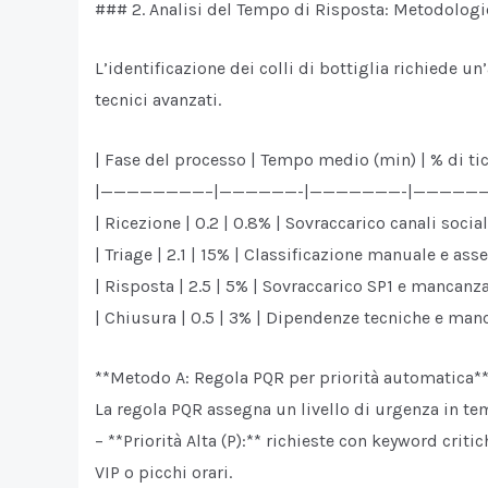
### 2. Analisi del Tempo di Risposta: Metodologie
L’identificazione dei colli di bottiglia richiede 
tecnici avanzati.
| Fase del processo | Tempo medio (min) | % di tic
|————————–|——————-|———————-|————
| Ricezione | 0.2 | 0.8% | Sovraccarico canali socia
| Triage | 2.1 | 15% | Classificazione manuale e as
| Risposta | 2.5 | 5% | Sovraccarico SP1 e mancan
| Chiusura | 0.5 | 3% | Dipendenze tecniche e man
**Metodo A: Regola PQR per priorità automatica*
La regola PQR assegna un livello di urgenza in te
– **Priorità Alta (P):** richieste con keyword criti
VIP o picchi orari.