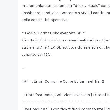
Implementare un sistema di “desk virtuale” con ac
dashboard condivisa. Consente a SP2 di continuar
della continuità operativa.
**Fase 5: Formazione avanzata SP1**
Simulazioni di crisi con scenari realistici (es. bl
strumenti AI e NLP. Obiettivo: ridurre errori di c
contatto del 15%.
—
### 4. Errori Comuni e Come Evitarli nel Tier 2
| Errore frequente | Soluzione avanzata | Dato di r
|—————————————-|———————————————
| Overloading SP1 con ticket fuori competenza | 