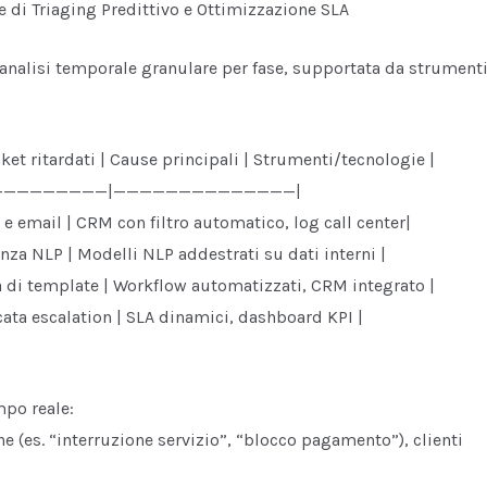
 di Triaging Predittivo e Ottimizzazione SLA
un’analisi temporale granulare per fase, supportata da strument
ket ritardati | Cause principali | Strumenti/tecnologie |
——————————|——————————————|
l e email | CRM con filtro automatico, log call center|
senza NLP | Modelli NLP addestrati su dati interni |
za di template | Workflow automatizzati, CRM integrato |
cata escalation | SLA dinamici, dashboard KPI |
*
mpo reale:
che (es. “interruzione servizio”, “blocco pagamento”), clienti