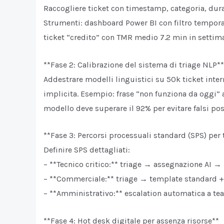
Raccogliere ticket con timestamp, categoria, dura
Strumenti: dashboard Power BI con filtro temporale,
ticket “credito” con TMR medio 7.2 min in settima
**Fase 2: Calibrazione del sistema di triage NLP**
Addestrare modelli linguistici su 50k ticket int
implicita. Esempio: frase “non funziona da oggi” 
modello deve superare il 92% per evitare falsi posi
**Fase 3: Percorsi processuali standard (SPS) per 
Definire SPS dettagliati:
– **Tecnico critico:** triage → assegnazione AI → 
– **Commerciale:** triage → template standard +
– **Amministrativo:** escalation automatica a te
**Fase 4: Hot desk digitale per assenza risorse**