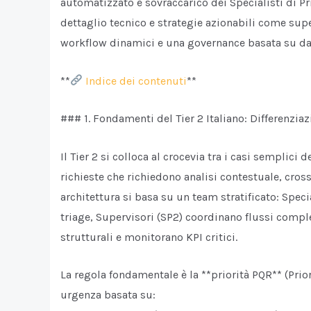
automatizzato e sovraccarico dei Specialisti di P
dettaglio tecnico e strategie azionabili come sup
workflow dinamici e una governance basata su dati
**
Indice dei contenuti
**
### 1. Fondamenti del Tier 2 Italiano: Differenziaz
Il Tier 2 si colloca al crocevia tra i casi semplici 
richieste che richiedono analisi contestuale, cros
architettura si basa su un team stratificato: Speci
triage, Supervisori (SP2) coordinano flussi compl
strutturali e monitorano KPI critici.
La regola fondamentale è la **priorità PQR** (Pri
urgenza basata su: