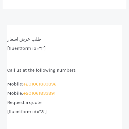
طلب عرض اسعار
[fluentform id="1"]
Call us at the following numbers
Mobile:
+201061833896
Mobile:
+201061833891
Request a quote
[fluentform id=”3″]