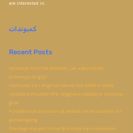
are interested in.
كمبوندات
Recent Posts
Aplikacja mobilna Mostbet: jak wykorzystać
promocje do gry?
Confronto tra i migliori casino non AAMS e AAMS
Instalacja Mostbet APK: Wygodne zakłady w mobilnej
grze
Forståelse af bonusser på bedste online casinoer: En
gennemgang
Dlaczego Kasyno Online Blik staje się ulubieńcem