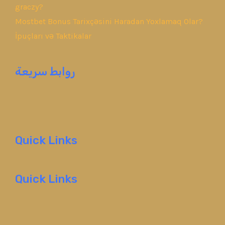
graczy?
Mostbet Bonus Tarixçəsini Haradan Yoxlamaq Olar?
İpuçları və Taktikalar
روابط سريعة
Quick Links
Quick Links