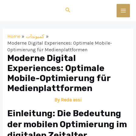
Skip
Search
to
MAI
content
MEN
Home
كمبوندات
Moderne Digital Experiences: Optimale Mobile-
Optimierung für Medienplattformen
Moderne Digital
Experiences: Optimale
Mobile-Optimierung für
Medienplattformen
By
Reda assi
Einleitung: Die Bedeutung
der mobilen Optimierung im
digitalen Zeitalter