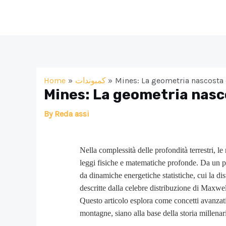
Skip
to
content
Home
كمبوندات
Mines: La geometria nascosta d
Mines: La geometria nasc
By
Reda assi
Nella complessità delle profondità terrestri, l
leggi fisiche e matematiche profonde. Da un p
da dinamiche energetiche statistiche, cui la di
descritte dalla celebre distribuzione di Maxwe
Questo articolo esplora come concetti avanzati 
montagne, siano alla base della storia millenar