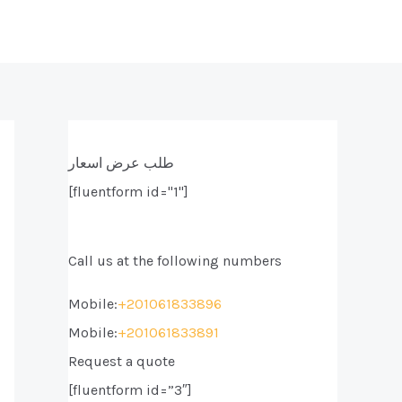
طلب عرض اسعار
[fluentform id="1"]
Call us at the following numbers
Mobile:
+201061833896
Mobile:
+201061833891
Request a quote
[fluentform id=”3″]