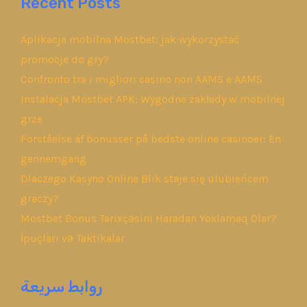
Recent Posts
Aplikacja mobilna Mostbet: jak wykorzystać
promocje do gry?
Confronto tra i migliori casino non AAMS e AAMS
Instalacja Mostbet APK: Wygodne zakłady w mobilnej
grze
Forståelse af bonusser på bedste online casinoer: En
gennemgang
Dlaczego Kasyno Online Blik staje się ulubieńcem
graczy?
Mostbet Bonus Tarixçəsini Haradan Yoxlamaq Olar?
İpuçları və Taktikalar
روابط سريعة