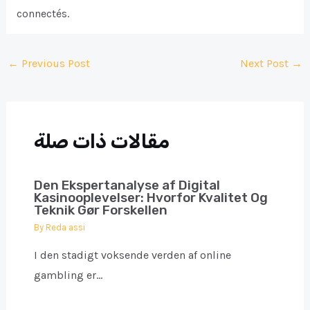
connectés.
Post
←
Previous Post
Next Post
→
navigation
مقالات ذات صلة
Den Ekspertanalyse af Digital
Kasinooplevelser: Hvorfor Kvalitet Og
Teknik Gør Forskellen
By
Reda assi
I den stadigt voksende verden af online
gambling er…