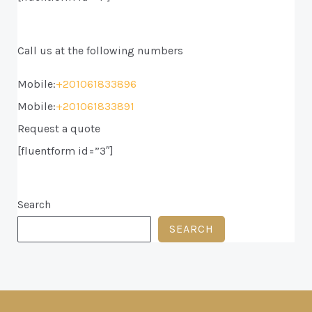
Call us at the following numbers
Mobile:
+201061833896
Mobile:
+201061833891
Request a quote
[fluentform id=”3″]
Search
SEARCH