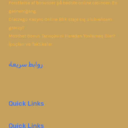
Forståelse af bonusser på bedste online casinoer: En
gennemgang
Dlaczego Kasyno Online Blik staje się ulubieńcem
graczy?
Mostbet Bonus Tarixçəsini Haradan Yoxlamaq Olar?
İpuçları və Taktikalar
روابط سريعة
Quick Links
Quick Links