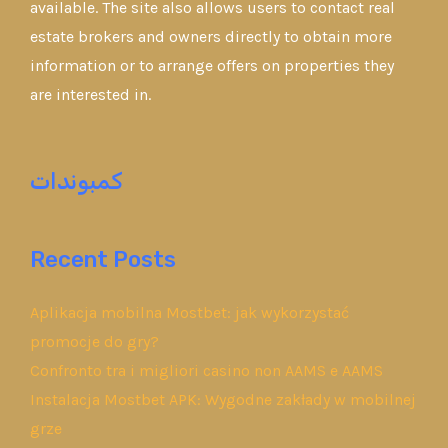
available. The site also allows users to contact real
estate brokers and owners directly to obtain more
information or to arrange offers on properties they
are interested in.
كمبوندات
Recent Posts
Aplikacja mobilna Mostbet: jak wykorzystać
promocje do gry?
Confronto tra i migliori casino non AAMS e AAMS
Instalacja Mostbet APK: Wygodne zakłady w mobilnej
grze