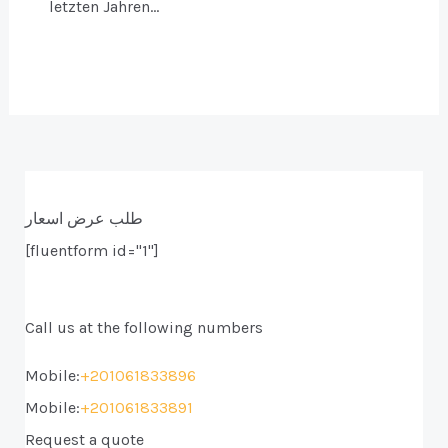
letzten Jahren…
طلب عرض اسعار
[fluentform id="1"]
Call us at the following numbers
Mobile:
+201061833896
Mobile:
+201061833891
Request a quote