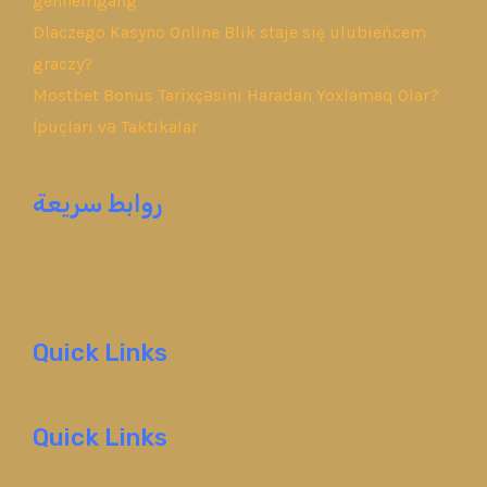
gennemgang
Dlaczego Kasyno Online Blik staje się ulubieńcem
graczy?
Mostbet Bonus Tarixçəsini Haradan Yoxlamaq Olar?
İpuçları və Taktikalar
روابط سريعة
Quick Links
Quick Links