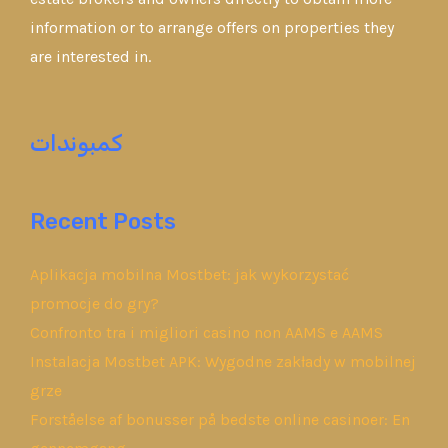
information or to arrange offers on properties they
are interested in.
كمبوندات
Recent Posts
Aplikacja mobilna Mostbet: jak wykorzystać
promocje do gry?
Confronto tra i migliori casino non AAMS e AAMS
Instalacja Mostbet APK: Wygodne zakłady w mobilnej
grze
Forståelse af bonusser på bedste online casinoer: En