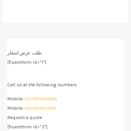
طلب عرض اسعار
[fluentform id="1"]
Call us at the following numbers
Mobile:
+201061833896
Mobile:
+201061833891
Request a quote
[fluentform id=”3″]