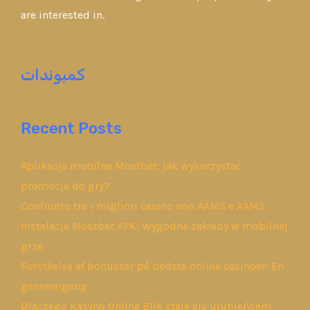
are interested in.
كمبوندات
Recent Posts
Aplikacja mobilna Mostbet: jak wykorzystać
promocje do gry?
Confronto tra i migliori casino non AAMS e AAMS
Instalacja Mostbet APK: Wygodne zakłady w mobilnej
grze
Forståelse af bonusser på bedste online casinoer: En
gennemgang
Dlaczego Kasyno Online Blik staje się ulubieńcem