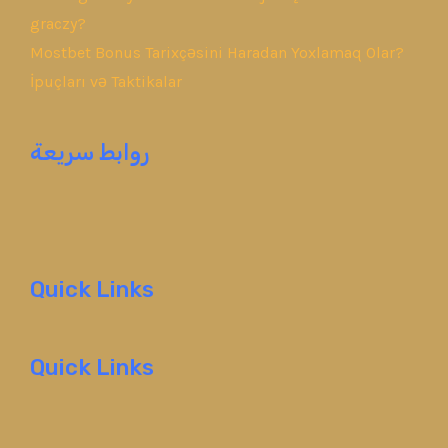
graczy?
Mostbet Bonus Tarixçəsini Haradan Yoxlamaq Olar?
İpuçları və Taktikalar
روابط سريعة
Quick Links
Quick Links