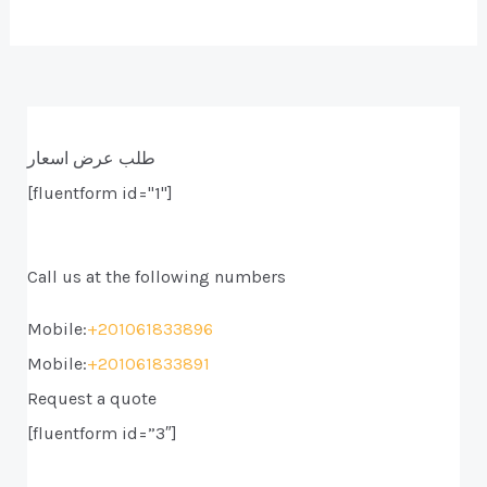
طلب عرض اسعار
[fluentform id="1"]
Call us at the following numbers
Mobile:
+201061833896
Mobile:
+201061833891
Request a quote
[fluentform id=”3″]