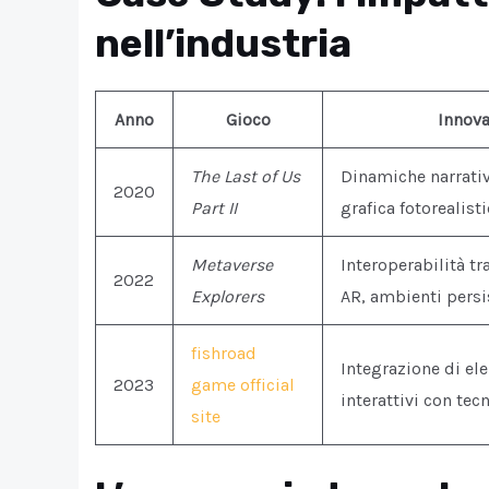
nell’industria
Anno
Gioco
Innov
The Last of Us
Dinamiche narrativ
2020
Part II
grafica fotorealist
Metaverse
Interoperabilità tr
2022
Explorers
AR, ambienti persi
fishroad
Integrazione di ele
2023
game official
interattivi con tec
site