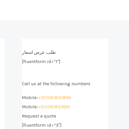
طلب عرض اسعار
[fluentform id="1"]
Call us at the following numbers
Mobile:
+201061833896
Mobile:
+201061833891
Request a quote
[fluentform id=”3″]