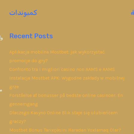
كمبوندات
Recent Posts
وا
Aplikacja mobilna Mostbet: jak wykorzystać
promocje do gry?
Confronto tra i migliori casino non AAMS e AAMS
Instalacja Mostbet APK: Wygodne zakłady w mobilnej
grze
مب
Forståelse af bonusser på bedste online casinoer: En
gennemgang
Dlaczego Kasyno Online Blik staje się ulubieńcem
graczy?
Mostbet Bonus Tarixçəsini Haradan Yoxlamaq Olar?