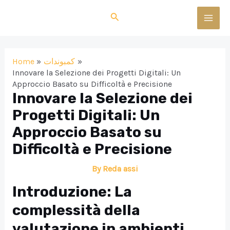
Skip
Search
to
MAI
content
MEN
Home
كمبوندات
Innovare la Selezione dei Progetti Digitali: Un
Approccio Basato su Difficoltà e Precisione
Innovare la Selezione dei
Progetti Digitali: Un
Approccio Basato su
Difficoltà e Precisione
By
Reda assi
Introduzione: La
complessità della
valutazione in ambienti