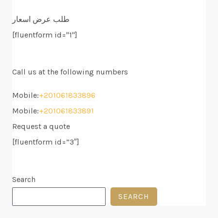
طلب عرض اسعار
[fluentform id="1"]
Call us at the following numbers
Mobile:
+201061833896
Mobile:
+201061833891
Request a quote
[fluentform id=”3″]
Search
SEARCH