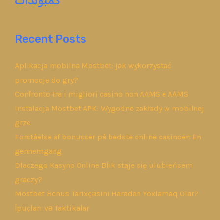
كمبوندات
Recent Posts
Aplikacja mobilna Mostbet: jak wykorzystać
promocje do gry?
Confronto tra i migliori casino non AAMS e AAMS
Instalacja Mostbet APK: Wygodne zakłady w mobilnej
grze
Forståelse af bonusser på bedste online casinoer: En
gennemgang
Dlaczego Kasyno Online Blik staje się ulubieńcem
graczy?
Mostbet Bonus Tarixçəsini Haradan Yoxlamaq Olar?
İpuçları və Taktikalar