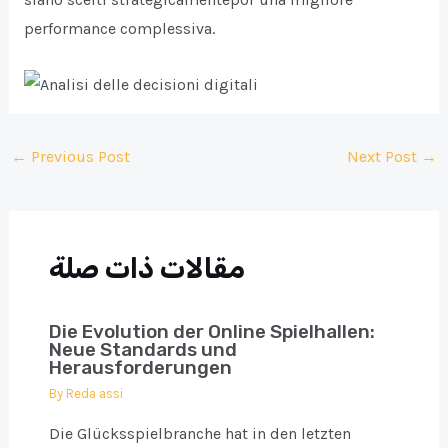
performance complessiva.
Post
←
Previous Post
Next Post
→
navigation
مقالات ذات صلة
Die Evolution der Online Spielhallen:
Neue Standards und
Herausforderungen
By
Reda assi
Die Glücksspielbranche hat in den letzten