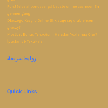
Forståelse af bonusser på bedste online casinoer: En
gennemgang
Dlaczego Kasyno Online Blik staje się ulubieńcem
graczy?
Mostbet Bonus Tarixçəsini Haradan Yoxlamaq Olar?
İpuçları və Taktikalar
روابط سريعة
Quick Links