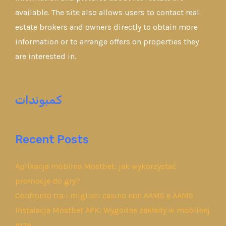
available. The site also allows users to contact real
estate brokers and owners directly to obtain more
information or to arrange offers on properties they
are interested in.
كمبوندات
Recent Posts
Aplikacja mobilna Mostbet: jak wykorzystać
promocje do gry?
Confronto tra i migliori casino non AAMS e AAMS
Instalacja Mostbet APK: Wygodne zakłady w mobilnej
grze