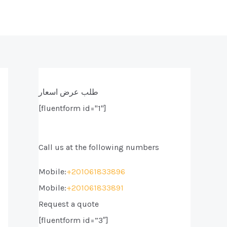
طلب عرض اسعار
[fluentform id="1"]
Call us at the following numbers
Mobile:
+201061833896
Mobile:
+201061833891
Request a quote
[fluentform id=”3″]