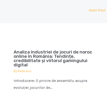
Next Post
Analiza industriei de jocuri de noroc
online în România: Tendințe,
credibilitate și viitorul gamingului
digital
By
Reda assi
Introducere: O privire de ansamblu asupra
evoluției jocurilor de…