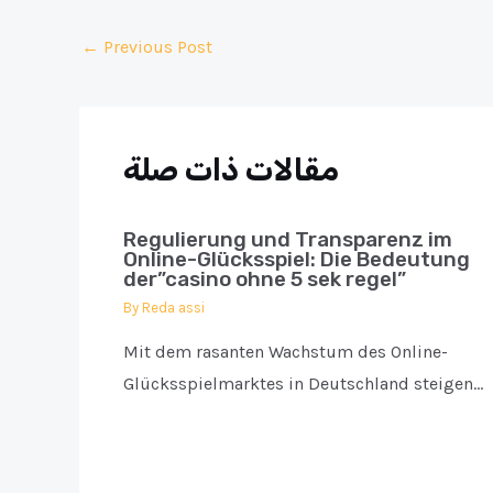
Post
←
Previous Post
navigation
مقالات ذات صلة
Regulierung und Transparenz im
Online-Glücksspiel: Die Bedeutung
der”casino ohne 5 sek regel”
By
Reda assi
Mit dem rasanten Wachstum des Online-
Glücksspielmarktes in Deutschland steigen…