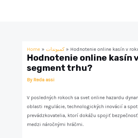
Skip
to
content
Home
كمبوندات
Hodnotenie online kasín v ro
Hodnotenie online kasín 
segment trhu?
By
Reda assi
V posledných rokoch sa svet online hazardu dyna
oblasti regulácie, technologických inovácií a spo
prevádzkovatelia, ktorí dokážu spojiť bezpečnosť
medzi náročnými hráčmi.