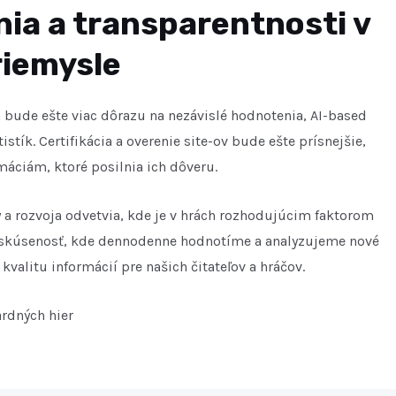
ia a transparentnosti v
riemysle
 bude ešte viac dôrazu na nezávislé hodnotenia, AI-based
stík. Certifikácia a overenie site-ov bude ešte prísnejšie,
máciám, ktoré posilnia ich dôveru.
y a rozvoja odvetvia, kde je v hrách rozhodujúcim faktorom
lnu skúsenosť, kde dennodenne hodnotíme a analyzujeme nové
kvalitu informácií pre našich čitateľov a hráčov.
ardných hier