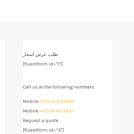
طلب عرض اسعار
[fluentform id="1"]
Call us at the following numbers
Mobile:
+201061833896
Mobile:
+201061833891
Request a quote
[fluentform id=”3″]