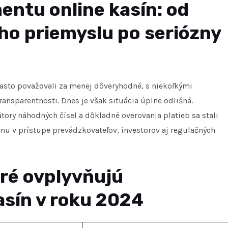
ntu online kasín: od
o priemyslu po seriózny
často považovali za menej dôveryhodné, s niekoľkými
ransparentnosti. Dnes je však situácia úplne odlišná.
tory náhodných čísel a dôkladné overovania platieb sa stali
u v prístupe prevádzkovateľov, investorov aj regulačných
oré ovplyvňujú
asín v roku 2024