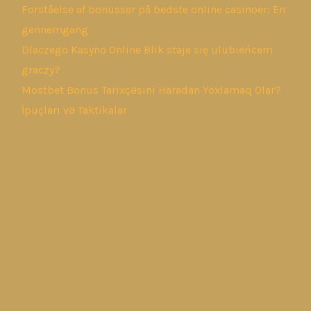
Forståelse af bonusser på bedste online casinoer: En
gennemgang
Dlaczego Kasyno Online Blik staje się ulubieńcem
graczy?
Mostbet Bonus Tarixçəsini Haradan Yoxlamaq Olar?
İpuçları və Taktikalar