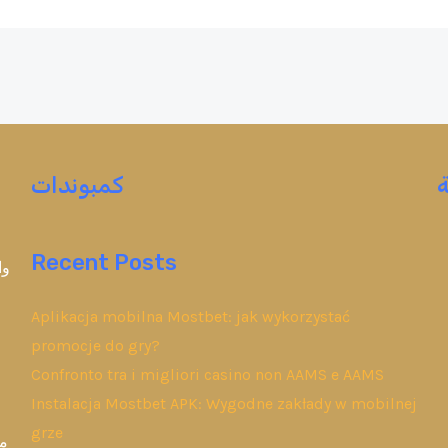
كمبوندات
Recent Posts
وا
Aplikacja mobilna Mostbet: jak wykorzystać
promocje do gry?
Confronto tra i migliori casino non AAMS e AAMS
Instalacja Mostbet APK: Wygodne zakłady w mobilnej
grze
مب