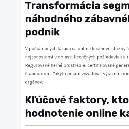
Transformácia segme
náhodného zábavnéh
podnik
V počiatočných fázach sa online kasínové služby 
nejasnosťami v oblasti licenčných požiadaviek a t
Regulované herné prostredie, certifikované generá
štandardom. Takýto posun vyžadoval výraznú zmen
orgánov.
Kľúčové faktory, kt
hodnotenie online k