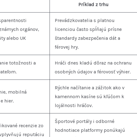
Príklad z trhu
sparentnosti
Prevádzkovatelia s platnou
 známych orgánov,
licenciou často spĺňajú prísne
ity alebo UK
štandardy zabezpečenia dát a
férovej hry.
anie totožnosti a
Hráči dnes kladú dôraz na ochranu
vateľom.
osobných údajov a férovosť výhier.
Rýchle načítanie a zážitok ako v
nie, mobilná
kamennom kasíne sú kľúčom k
e hier.
lojálnosti hráčov.
Športové portály i odborné
fikované recenzie zo
hodnotiace platformy ponúkajú
ovplyvňujú reputáciu