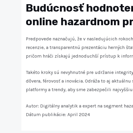
Budúcnosť hodnoten
online hazardnom p
Predpovede naznačujú, že v nasledujúcich rokoch
recenzie, a transparentnú prezentáciu herných štati
pričom hráči získajú jednoduchší prístup k infor
Takéto kroky sú nevyhnutné pre udržanie integrit
dôvera, férovosť a inovácia. Odráža to aj aktuá
platformy a trendy, aby sme zabezpečili najvyššiu 
Autor: Digitálny analytik a expert na segment haz
Dátum publikácie: April 2024