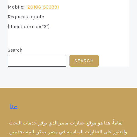
Mobile:
+201061833891
Request a quote
[fluentform id=”3″]
Search
SEARCH
عنا
تماماً، هذا هو موقع عقارات مصر الذي يوفر خدمات البحث
والعثور على العقارات المناسبة في مصر. يمكن للمستخدمين