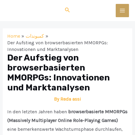
Skip
Search
to
MAI
content
MEN
Home
كمبوندات
Der Aufstieg von browserbasierten MMORPGs:
Innovationen und Marktanalysen
Der Aufstieg von
browserbasierten
MMORPGs: Innovationen
und Marktanalysen
By
Reda assi
In den letzten Jahren haben
browserbasierte MMORPGs
(Massively Multiplayer Online Role-Playing Games)
eine bemerkenswerte Wachstumsphase durchlaufen,