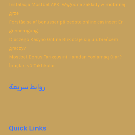
Instalacja Mostbet APK: Wygodne zakłady w mobilnej
grze
Forståelse af bonusser på bedste online casinoer: En
gennemgang
Dlaczego Kasyno Online Blik staje się ulubieńcem
graczy?
Mostbet Bonus Tarixçəsini Haradan Yoxlamaq Olar?
İpuçları və Taktikalar
روابط سريعة
Quick Links