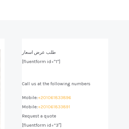
طلب عرض اسعار
[fluentform id="1"]
Call us at the following numbers
Mobile:
+201061833896
Mobile:
+201061833891
Request a quote
[fluentform id=”3″]