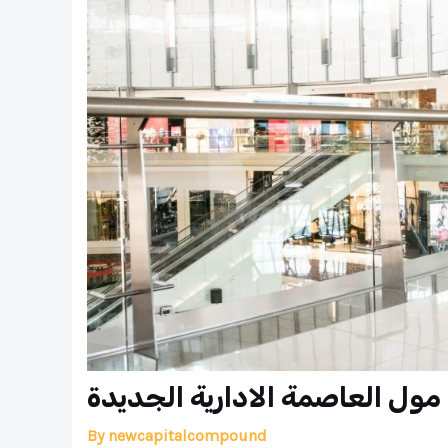
By
newcapitalcompound