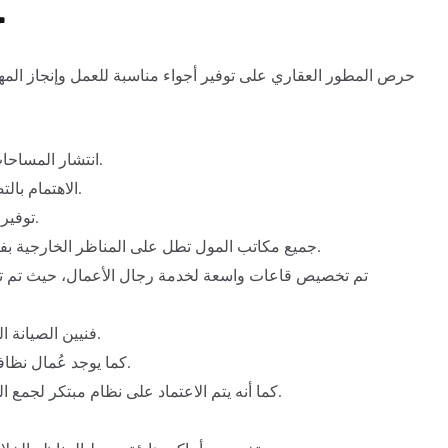
خ
حرص المطور العقاري على توفير أجواء مناسبة للعمل وإنجاز الم
انتشار المساحات الخضراء واللاند سكيب على مساحة كبيرة داخل المول.
الاهتمام بالتصميمات المعمارية التي تضاهي المباني الأوروبية العصرية.
توفير مصاعد كهربائية حديثة لتسهيل عملية التنقل بين الطوابق.
جميع مكاتب المول تطل على المناظر الخارجية بفضل الواجهات الزجاجية التي تحقق إطلالة بانورامية خلابة.
تم تخصيص قاعات واسعة لخدمة رجال الأعمال، حيث تم تزو
يضم Centoo Mall New Capital فنيين الصيانة الدورية وإصلاح الأعطال.
كما يوجد عُمال نظافة للحفاظ على نظافة الوحدات ومظهر المول بشكل عام.
كما أنه يتم الاعتماد على نظام مبتكر لجمع المخلفات والتخلص منها بشكل ’من تمامًا دون تلويث البيئة.