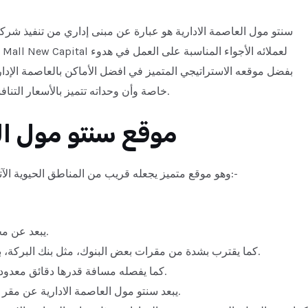
سنتو مول العاصمة الادارية هو عبارة عن مبنى إداري من تنفيذ شركة
بفضل موقعه الاستراتيجي المتميز في افضل الأماكن بالعاصمة الإداري
.
خاصة وأن وحداته تتميز بالأسعار التنا
موقع سنتو مول ال
يقع المول في قلب حي المال والأعمال القطعة CS12، وهو موقع متميز يجعله قريب من المناطق الحيوية الآتية:-
يبعد عن محطة القطار المركزي مسافة قصيرة لا تتعدى بضع دقائق.
كما يقترب بشدة من مقرات بعض البنوك، مثل بنك البركة، بنك القاهرة، البنك الزراعي، البنك المركزي، وبنك أبوظبي.
.
كما يفصله مسافة قدرها دقائق معدود
يبعد سنتو مول العاصمة الادارية عن مقر مجلس الوزراء والجهاز المركزي الإداري خطوات معدودة.