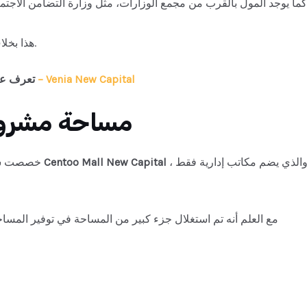
كما يوجد المول بالقرب من مجمع الوزارات، مثل وزارة التضامن الاجتماعي،
هذا بخلاف إطلالته على ميدان رئيسي وقربه من مجمع السينمات.
فينا العاصمة الادارية الجديدة – Venia New Capital
تعرف عل
مساحة مشروع 
، والذي يضم مكاتب إدارية فقط
Centoo Mall New Capital
خصصت شركة البروج للتطوير العقاري مساحة كبيرة من أجل بناء
مع العلم أنه تم استغلال جزء كبير من المساحة في توفير المساح