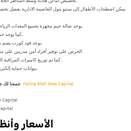
تخصيص أماكن هادئة وسط المناظر الخلابة للاسترخاء والتخلص من عناء العمل والضغوط النفسية.
يمكن اصطحاب الأطفال إلى سنتو مول العاصمة الادارية بفضل تخصي
يوجد صالة جيم مجهزة بجميع المعدات الرياضية الحديثة لممارسة تمارين اللياقة على أيدي متخصصين.
كما يوجد حمامات بتصميمات عالمية في كل طابق للسيدات والرجال.
يوجد فود كورت يضم مجموعة من أفضل المطاعم والكافيهات المعروفة عالميًا.
الحرص على توفير أفراد أمن مدربين على مستوى عالمي منتشرين في جميع أنحاء المول طوال اليوم.
كما تم توزيع كاميرات المراقبة المتطورة في جميع أرجاء المول لرصد الأحداث والتحركات.
تم تزويد Centoo Mall New Capital ببوابات حماية إلكترونية ومداخل فاخرة.
بالما مول العاصمة الادارية الجديدة Palma Mall New Capital
جمعنا لك ج
سنتو مول العاص
الأسعار وأنظمة السداد في سنتو مول