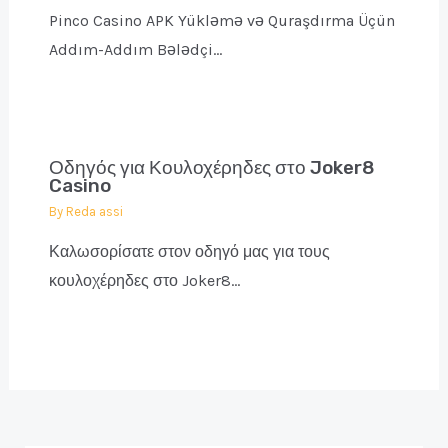
Pinco Casino APK Yükləmə və Quraşdırma Üçün
Addım-Addım Bələdçi…
Οδηγός για Κουλοχέρηδες στο Joker8
Casino
By
Reda assi
Καλωσορίσατε στον οδηγό μας για τους
κουλοχέρηδες στο Joker8…