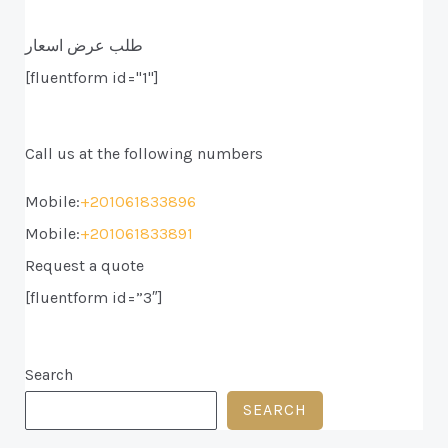
طلب عرض اسعار
[fluentform id="1"]
Call us at the following numbers
Mobile:
+201061833896
Mobile:
+201061833891
Request a quote
[fluentform id=”3″]
Search
SEARCH