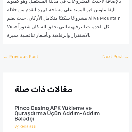
بالإضافة لأحدث المشروعات في مدينة المستقبل وهو كمبوند
اليفا ماونتن فيو الممتد على مساحة كبيرة لتقدم من خلاله
مشروعًا سكنيًا متكامل الأركان، حيث يضم Aliva Mountain
View كل الخدمات الترفيهية التي تحقق للسكان شعوراً
بالاستقرار والرفاهية وبأسعار تنافسية مميزة.
Post
←
Previous Post
Next Post
→
navigation
مقالات ذات صلة
Pinco Casino APK Yükləmə və
Quraşdırma Üçün Addım-Addım
Bələdçi
By
Reda assi