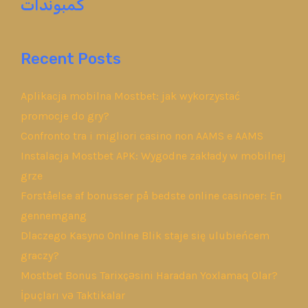
كمبوندات
Recent Posts
Aplikacja mobilna Mostbet: jak wykorzystać
promocje do gry?
Confronto tra i migliori casino non AAMS e AAMS
Instalacja Mostbet APK: Wygodne zakłady w mobilnej
grze
Forståelse af bonusser på bedste online casinoer: En
gennemgang
Dlaczego Kasyno Online Blik staje się ulubieńcem
graczy?
Mostbet Bonus Tarixçəsini Haradan Yoxlamaq Olar?
İpuçları və Taktikalar