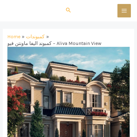
Skip
Search
to
MAI
content
MEN
كمبوندات
Home
كمبوند اليفا ماونتن فيو – Aliva Mountain View